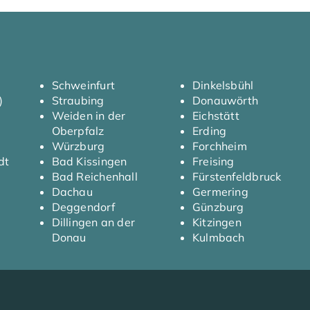
Schweinfurt
Dinkelsbühl
)
Straubing
Donauwörth
Weiden in der
Eichstätt
Oberpfalz
Erding
Würzburg
Forchheim
dt
Bad Kissingen
Freising
Bad Reichenhall
Fürstenfeldbruck
Dachau
Germering
Deggendorf
Günzburg
Dillingen an der
Kitzingen
Donau
Kulmbach