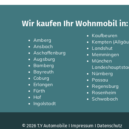
Wir kaufen Ihr Wohnmobil in:
Kaufbeuren
Amberg
Kempten (Allgäu
Ansbach
Landshut
Aschaffenburg
Memmingen
Augsburg
München
Bamberg
Landeshauptsta
Bayreuth
Nürnberg
Coburg
Passau
Erlangen
Regensburg
Fürth
Rosenheim
Hof
Schwabach
Ingolstadt
© 2026 T.Y Automobile I
Impressum
I
Datenschutz