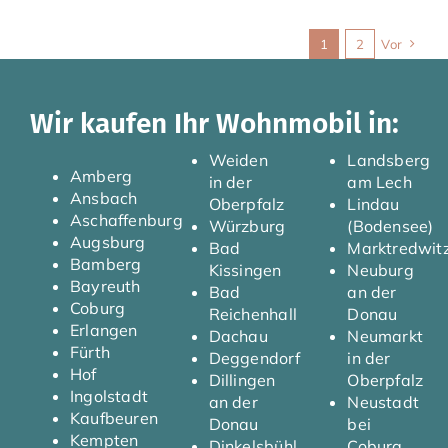
1
2
Vor
Wir kaufen Ihr Wohnmobil in:
Weiden
Landsberg
Amberg
in der
am Lech
Ansbach
Oberpfalz
Lindau
Aschaffenburg
Würzburg
(Bodensee)
Augsburg
Bad
Marktredwit
Bamberg
Kissingen
Neuburg
Bayreuth
Bad
an der
Coburg
Reichenhall
Donau
Erlangen
Dachau
Neumarkt
Fürth
Deggendorf
in der
Hof
Dillingen
Oberpfalz
Ingolstadt
an der
Neustadt
Kaufbeuren
Donau
bei
Kempten
Dinkelsbühl
Coburg