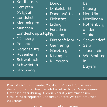
Kaufbeuren
Donau
bei
Kempten
Dinkelsbühl
Coburg
(Allgäu)
Donauwörth
Neu-Ulm
Landshut
Eichstätt
Nördlingen
Memmingen
Erding
Rothenburg
München
Forchheim
ob der
Landeshauptstadt
Freising
Tauber
Nürnberg
Fürstenfeldbruck
Schwandorf
Passau
Germering
Selb
Regensburg
Günzburg
Traunstein
Rosenheim
Kitzingen
Weißenburg
Schwabach
Kulmbach
in
Schweinfurt
Bayern
Straubing
Diese Website verwendet Cookies – nähere Informationen
© 2026 T.Y Automobile I
Impressum
I
Datenschutz
dazu und zu Ihren Rechten als Benutzer finden Sie in unserer
Datenschutzerklärung. Klicken Sie auf „Zustimmen“, um
Cookies zu akzeptieren und direkt unsere Website besuchen
zu können.
Zustimmen
Alles ablehnen