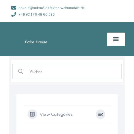
Zum
ankauf@ankauf-defekter-wohnmobile.de
Inhalt
springen
+49 (0)170 48 66 590
Toggle
Naviga
Start
Abwicklung
Wohnmobile
View Categories
Schadensarten