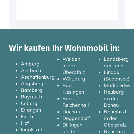
Wir kaufen Ihr Wohnmobil in:
Weiden
Landsberg
Amberg
in der
am Lech
Ansbach
Oberpfalz
Lindau
Aschaffenburg
Würzburg
(Bodensee)
Augsburg
Bad
Marktredwit
Bamberg
Kissingen
Neuburg
Bayreuth
Bad
an der
Coburg
Reichenhall
Donau
Erlangen
Dachau
Neumarkt
Fürth
Deggendorf
in der
Hof
Dillingen
Oberpfalz
Ingolstadt
an der
Neustadt