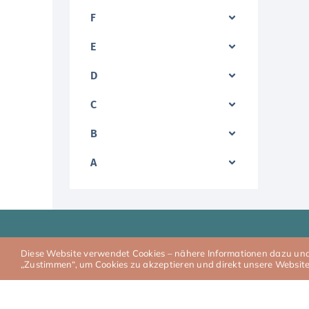
F
E
D
C
B
A
Wir kaufen Ihr Wohnmobil in:
Diese Website verwendet Cookies – nähere Informationen dazu und z
„Zustimmen“, um Cookies zu akzeptieren und direkt unsere Websit
Kaufbeuren
Amberg
Kempten (Allgäu