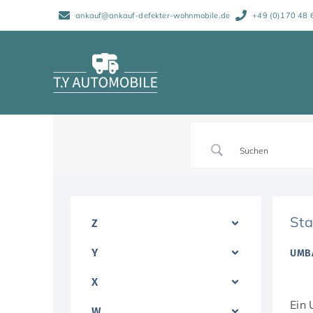
Zum
ankauf@ankauf-defekter-wohnmobile.de
+49 (0)170 48 
Inhalt
springen
Sta
Z
Y
UMB
X
Ein
W