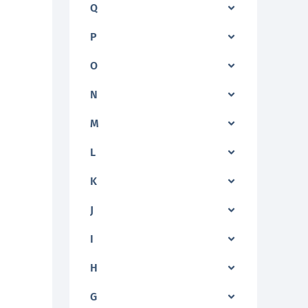
Q
P
O
N
M
L
K
J
I
H
G