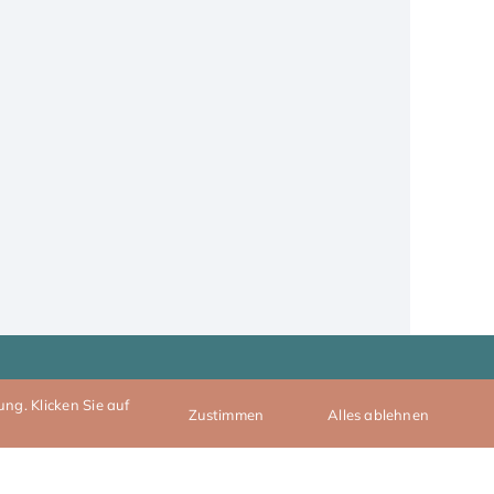
ng. Klicken Sie auf
Zustimmen
Alles ablehnen
Landsberg am
Neu-Ulm
Lech
Nördlingen