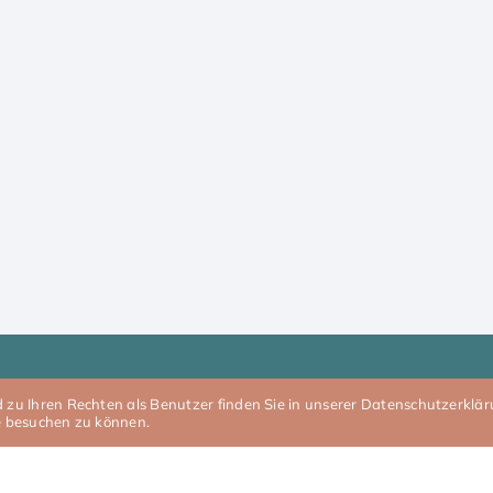
u Ihren Rechten als Benutzer finden Sie in unserer Datenschutzerkläru
e besuchen zu können.
Schweinfurt
Dinkelsbühl
)
Straubing
Donauwörth