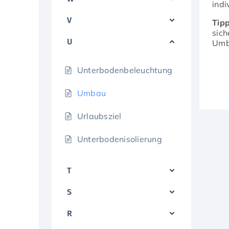
indi
V
Tipp
sic
U
Umba
Unterbodenbeleuchtung
Umbau
Urlaubsziel
Unterbodenisolierung
T
S
R