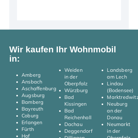
Wir kaufen Ihr Wohnmobil
in:
Weiden
Landsberg
Amberg
in der
am Lech
Ansbach
Oberpfalz
Lindau
Aschaffenburg
Würzburg
(Bodensee)
Augsburg
Bad
Marktredwit
Bamberg
Kissingen
Neuburg
Bayreuth
Bad
an der
Coburg
Reichenhall
Donau
Erlangen
Dachau
Neumarkt
Fürth
Deggendorf
in der
Hof
Dillingen
Oberpfalz