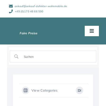
Zum
ankauf@ankauf-defekter-wohnmobile.de
Inhalt
springen
+49 (0)170 48 66 590
Toggle
Naviga
Start
Abwicklung
Wohnmobile
View Categories
Schadensarten