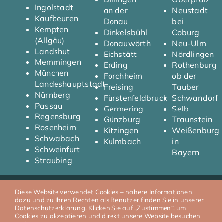
Ingolstadt
an der
Neustadt
Kaufbeuren
Donau
bei
Kempten
Dinkelsbühl
Coburg
(Allgäu)
Donauwörth
Neu-Ulm
Landshut
Eichstätt
Nördlingen
Memmingen
Erding
Rothenburg
München
Forchheim
ob der
Landeshauptstadt
Freising
Tauber
Nürnberg
Fürstenfeldbruck
Schwandorf
Passau
Germering
Selb
Regensburg
Günzburg
Traunstein
Rosenheim
Kitzingen
Weißenburg
Schwabach
Kulmbach
in
Schweinfurt
Bayern
Straubing
Diese Website verwendet Cookies – nähere Informationen
© 2026 T.Y Automobile I
Impressum
I
Datenschutz
dazu und zu Ihren Rechten als Benutzer finden Sie in unserer
Datenschutzerklärung. Klicken Sie auf „Zustimmen“, um
Cookies zu akzeptieren und direkt unsere Website besuchen