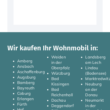
Wir kaufen Ihr Wohnmobil in:
Weiden
Landsberg
Amberg
in der
am Lech
Ansbach
Oberpfalz
Lindau
Aschaffenburg
Würzburg
(Bodensee)
Augsburg
Bad
Marktredwit
Bamberg
Kissingen
Neuburg
Bayreuth
Bad
an der
Coburg
Reichenhall
Donau
Erlangen
Dachau
Neumarkt
Fürth
Deggendorf
in der
Hof