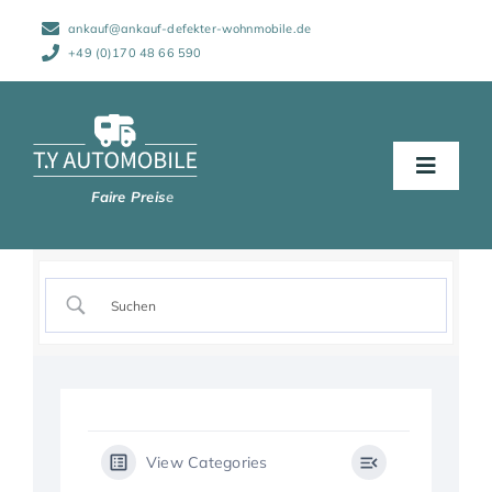
Zum
ankauf@ankauf-defekter-wohnmobile.de
Inhalt
springen
+49 (0)170 48 66 590
Toggle
Naviga
Start
Abwicklung
Wohnmobile
View Categories
Schadensarten