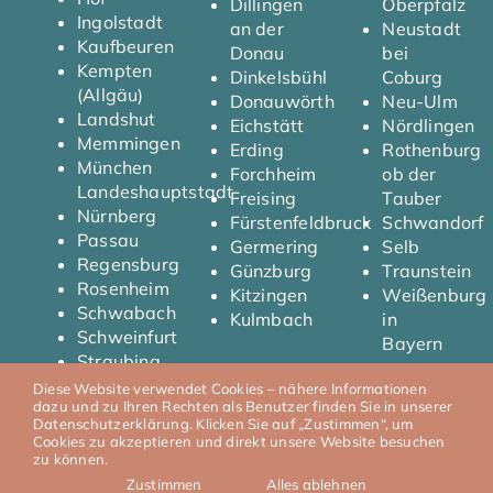
Dillingen
Oberpfalz
Ingolstadt
an der
Neustadt
Kaufbeuren
Donau
bei
Kempten
Dinkelsbühl
Coburg
(Allgäu)
Donauwörth
Neu-Ulm
Landshut
Eichstätt
Nördlingen
Memmingen
Erding
Rothenburg
München
Forchheim
ob der
Landeshauptstadt
Freising
Tauber
Nürnberg
Fürstenfeldbruck
Schwandorf
Passau
Germering
Selb
Regensburg
Günzburg
Traunstein
Rosenheim
Kitzingen
Weißenburg
Schwabach
Kulmbach
in
Schweinfurt
Bayern
Straubing
Diese Website verwendet Cookies – nähere Informationen
dazu und zu Ihren Rechten als Benutzer finden Sie in unserer
Datenschutzerklärung. Klicken Sie auf „Zustimmen“, um
Cookies zu akzeptieren und direkt unsere Website besuchen
© 2026 T.Y Automobile I
Impressum
I
Datenschutz
zu können.
Zustimmen
Alles ablehnen