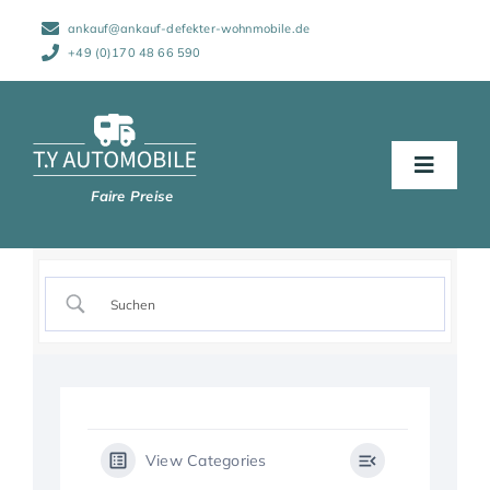
Zum
ankauf@ankauf-defekter-wohnmobile.de
Inhalt
springen
+49 (0)170 48 66 590
Toggle
Naviga
Start
Abwicklung
Wohnmobile
View Categories
Schadensarten