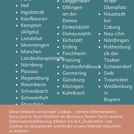
Deggendorf
in der
Hof
Dillingen
Oberpfalz
Ingolstadt
an der
Neustadt
Kaufbeuren
Donau
bei
Kempten
Dinkelsbühl
Coburg
(Allgäu)
Donauwörth
Neu-Ulm
Landshut
Eichstätt
Nördlingen
Memmingen
Erding
Rothenburg
München
Forchheim
ob der
Landeshauptstadt
Freising
Tauber
Nürnberg
Fürstenfeldbruck
Schwandorf
Passau
Germering
Selb
Regensburg
Günzburg
Traunstein
Rosenheim
Kitzingen
Weißenburg
Schwabach
Kulmbach
in
Schweinfurt
Bayern
Straubing
Diese Website verwendet Cookies – nähere Informationen
dazu und zu Ihren Rechten als Benutzer finden Sie in unserer
Datenschutzerklärung. Klicken Sie auf „Zustimmen“, um
Cookies zu akzeptieren und direkt unsere Website besuchen
© 2026 T.Y Automobile I
Impressum
I
Datenschutz
zu können.