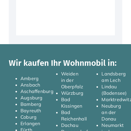
Wir kaufen Ihr Wohnmobil in:
Weiden
Landsberg
Amberg
in der
am Lech
Ansbach
Oberpfalz
Lindau
Aschaffenburg
Würzburg
(Bodensee)
Augsburg
Bad
Marktredwit
Bamberg
Kissingen
Neuburg
Bayreuth
Bad
an der
Coburg
Reichenhall
Donau
Erlangen
Dachau
Neumarkt
Fürth