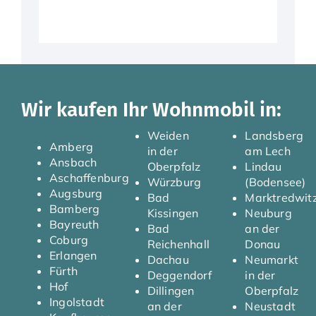
Wir kaufen Ihr Wohnmobil in:
Weiden
Landsberg
Amberg
in der
am Lech
Ansbach
Oberpfalz
Lindau
Aschaffenburg
Würzburg
(Bodensee)
Augsburg
Bad
Marktredwit
Bamberg
Kissingen
Neuburg
Bayreuth
Bad
an der
Coburg
Reichenhall
Donau
Erlangen
Dachau
Neumarkt
Fürth
Deggendorf
in der
Hof
Dillingen
Oberpfalz
Ingolstadt
an der
Neustadt