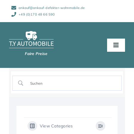
Zum
ankauf@ankauf-defekter-wohnmobile.de
Inhalt
springen
+49 (0)170 48 66 590
Toggle
Naviga
Start
Abwicklung
Wohnmobile
View Categories
Schadensarten