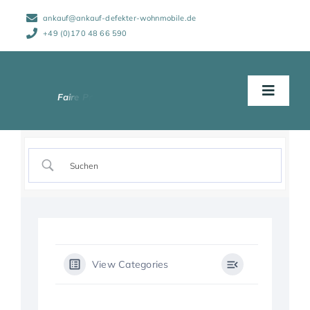
Zum
ankauf@ankauf-defekter-wohnmobile.de
Inhalt
springen
+49 (0)170 48 66 590
Toggle
Naviga
Start
Abwicklung
Wohnmobile
View Categories
Schadensarten