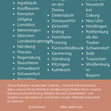
Ingolstadt
an der
Neustadt
Kaufbeuren
Donau
bei
Kempten
Dinkelsbühl
Coburg
(Allgäu)
Donauwörth
Neu-Ulm
Landshut
Eichstätt
Nördlingen
Memmingen
Erding
Rothenburg
München
Forchheim
ob der
Landeshauptstadt
Freising
Tauber
Nürnberg
Fürstenfeldbruck
Schwandorf
Passau
Germering
Selb
Regensburg
Günzburg
Traunstein
Rosenheim
Kitzingen
Weißenburg
Schwabach
Kulmbach
in
Schweinfurt
Bayern
Straubing
Diese Website verwendet Cookies – nähere Informationen
dazu und zu Ihren Rechten als Benutzer finden Sie in unserer
Datenschutzerklärung. Klicken Sie auf „Zustimmen“, um
Cookies zu akzeptieren und direkt unsere Website besuchen
© 2026 T.Y Automobile I
Impressum
I
Datenschutz
zu können.
Zustimmen
Alles ablehnen