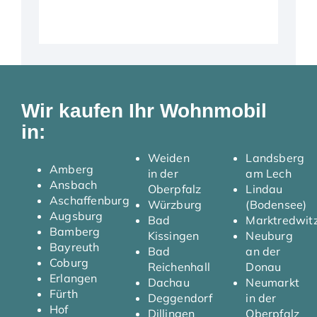
Wir kaufen Ihr Wohnmobil
in:
Weiden
Landsberg
Amberg
in der
am Lech
Ansbach
Oberpfalz
Lindau
Aschaffenburg
Würzburg
(Bodensee)
Augsburg
Bad
Marktredwit
Bamberg
Kissingen
Neuburg
Bayreuth
Bad
an der
Coburg
Reichenhall
Donau
Erlangen
Dachau
Neumarkt
Fürth
Deggendorf
in der
Hof
Dillingen
Oberpfalz